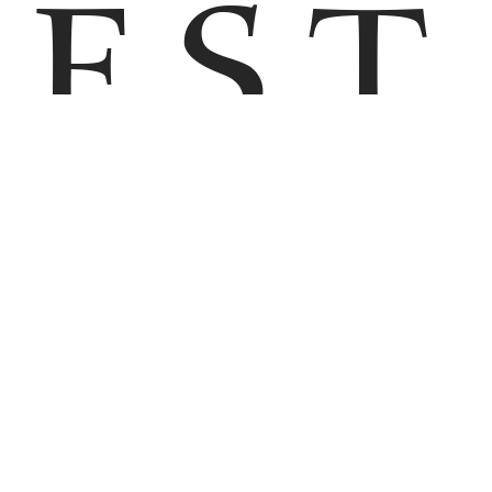
EST
AT
M
HOME
AFBEELDINGEN
VIRTUELE RONDLEIDING
E
APPARTEMENT ZUGSPITZE
APPARTEMENT AUSZEIT